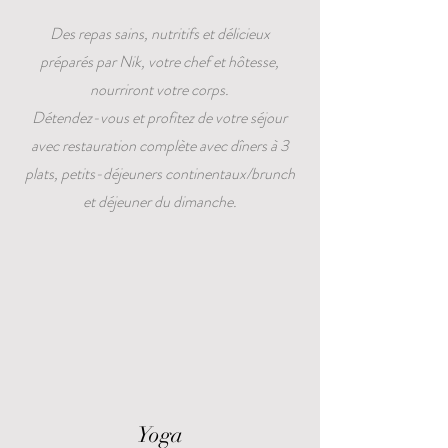
Des repas sains, nutritifs et délicieux
préparés par Nik, votre chef et hôtesse,
nourriront votre corps.
Détendez-vous et profitez de votre séjour
avec restauration complète avec dîners à 3
plats, petits-déjeuners continentaux/brunch
et déjeuner du dimanche.
Yoga