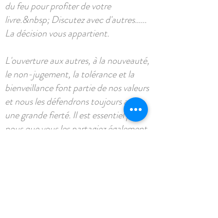
du feu pour profiter de votre
livre.&nbsp; Discutez avec d'autres......
La décision vous appartient.
L'ouverture aux autres, à la nouveauté,
le non-jugement, la tolérance et la
bienveillance font partie de nos valeurs
et nous les défendrons toujours avec
une grande fierté. Il est essentiel pour
nous que vous les partagiez également
pour profiter du voyage.
Osez dépasser vos appréhensions et
découvrez-vous : nous vous attendons
à bras ouverts !
Ce qui est inclu.....