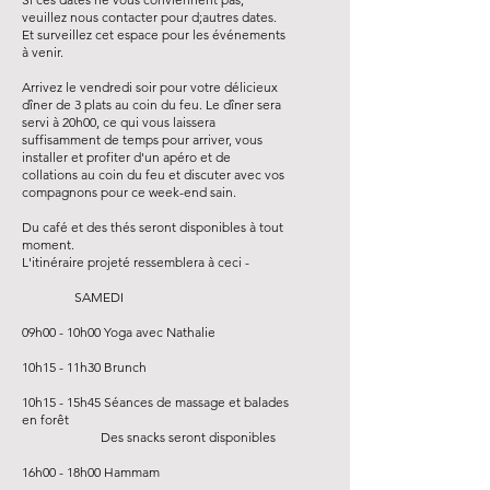
veuillez nous contacter pour d;autres dates.
Et surveillez cet espace pour les événements
à venir.
Arrivez le vendredi soir pour votre délicieux
dîner de 3 plats au coin du feu. Le dîner sera
servi à 20h00, ce qui vous laissera
suffisamment de temps pour arriver, vous
installer et profiter d'un apéro et de
collations au coin du feu et discuter avec vos
compagnons pour ce week-end sain.
Du café et des thés seront disponibles à tout
moment.
L'itinéraire projeté ressemblera à ceci -
SAMEDI
09h00 - 10h00 Yoga avec Nathalie
10h15 - 11h30 Brunch
10h15 - 15h45 Séances de massage et balades
en forêt
Des snacks seront disponibles
16h00 - 18h00 Hammam